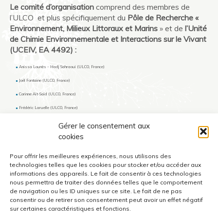
Le comité d’organisation
comprend des membres de
l’ULCO et plus spécifiquement du
Pôle de Recherche «
Environnement, Milieux Littoraux et Marins
» et de
l’Unité
de Chimie Environnementale et Interactions sur le Vivant
(UCEIV, EA 4492) :
Anissa Lounès – Hadj Sahraoui (ULCO, France)
Joël Fontaine (ULCO, France)
Corinne Aït-Saïd (ULCO, France)
Frédéric Laruelle (ULCO, France)
Facon Natacha (ULCO, France)
Gérer le consentement aux
cookies
Anthony Verdin (ULCO, France)
Maryline Magnin-Robert (ULCO, France)
Pour offrir les meilleures expériences, nous utilisons des
Béatrice Randoux (ULCO, France)
technologies telles que les cookies pour stocker et/ou accéder aux
informations des appareils. Le fait de consentir à ces technologies
Benoit Tisserant (ULCO, France)
nous permettra de traiter des données telles que le comportement
Véronique Vanvincq (ULCO, France)
de navigation ou les ID uniques sur ce site. Le fait de ne pas
consentir ou de retirer son consentement peut avoir un effet négatif
sur certaines caractéristiques et fonctions.