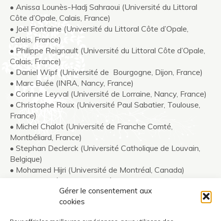
• Anissa Lounès-Hadj Sahraoui (Université du Littoral
Côte d’Opale, Calais, France)
• Joël Fontaine (Université du Littoral Côte d’Opale,
Calais, France)
• Philippe Reignault (Université du Littoral Côte d’Opale,
Calais, France)
• Daniel Wipf (Université de Bourgogne, Dijon, France)
• Marc Buée (INRA, Nancy, France)
• Corinne Leyval (Université de Lorraine, Nancy, France)
• Christophe Roux (Université Paul Sabatier, Toulouse,
France)
• Michel Chalot (Université de Franche Comté,
Montbéliard, France)
• Stephan Declerck (Université Catholique de Louvain,
Belgique)
• Mohamed Hijri (Université de Montréal, Canada)
• Marc-André Selosse (Muséum national d’Histoire
Gérer le consentement aux
naturelle, Paris, France)
cookies
• Amadou Bâ (Université des Antilles, Guadeloupe,
France)